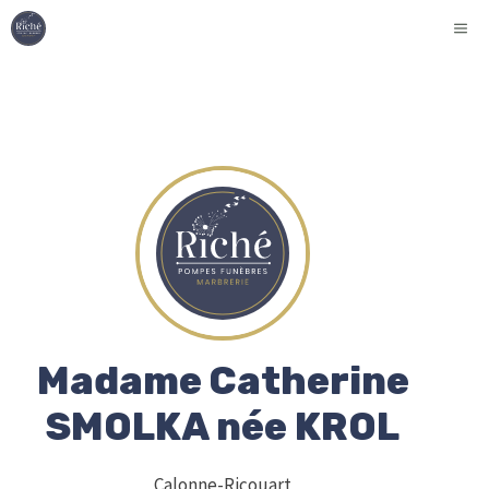
Aller
ME
au
contenu
Madame Catherine
SMOLKA née KROL
Calonne-Ricouart