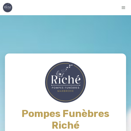
Aller
ME
au
contenu
Pompes Funèbres
Riché