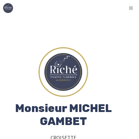
Aller
ME
au
contenu
Monsieur MICHEL
GAMBET
CROISETTE